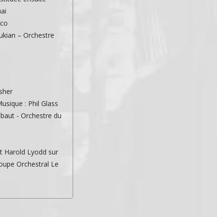
ai
sco
kian – Orchestre
sher
usique : Phil Glass
baut - Orchestre du
t Harold Lyodd sur
oupe Orchestral Le