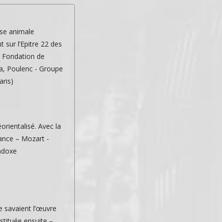
use animale
 sur l’Epitre 22 des
a Fondation de
la, Poulenc - Groupe
aris)
orientalisé. Avec la
rance – Mozart -
adoxe
ne savaient l’œuvre
estituée ensuite –