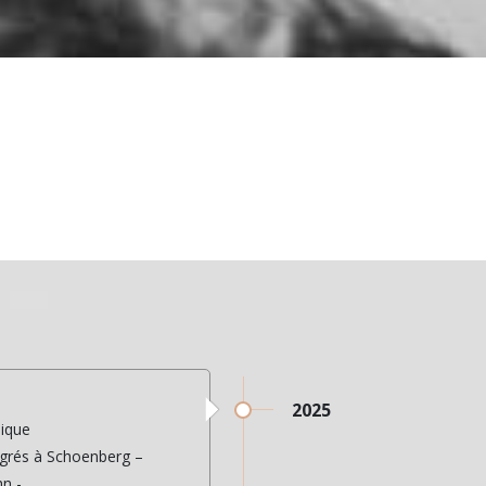
2025
sique
grés à Schoenberg –
n -