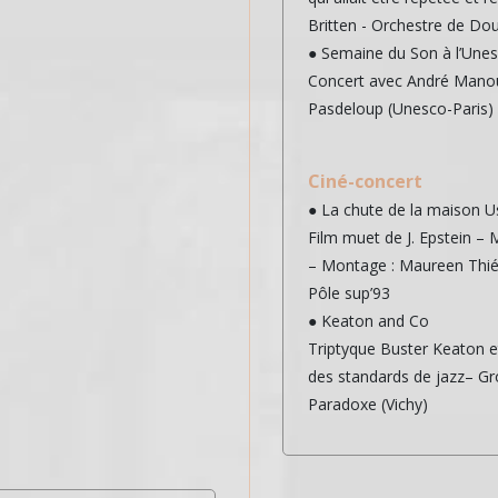
Britten - Orchestre de Dou
● Semaine du Son à l’Une
Concert avec André Manou
Pasdeloup (Unesco-Paris)
Ciné-concert
● La chute de la maison U
Film muet de J. Epstein – M
– Montage : Maureen Thié
Pôle sup’93
● Keaton and Co
Triptyque Buster Keaton e
des standards de jazz– Gr
Paradoxe (Vichy)