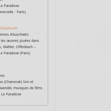
Le Paradoxe
iverselle - Paris)
Hashoah
emmes d’Auschwitz
c les œuvres jouées dans
, Mahler, Offenbach –
Le Paradoxe (Paris)
res
sse (Chanonat) Son et
Haendel, musiques de films
l Le Paradoxe